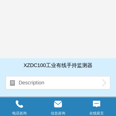
XZDC100工业有线手持监测器
Description
Top
电话咨询
信息咨询
在线留言
©
2026 copyright